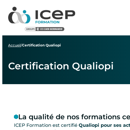
Aller
Aller
Aller
au
au
au
menu
contenu
pied
de
page
Accueil
/
Certification Qualiopi
Certification Qualiopi
La qualité de nos formations ce
ICEP Formation est certifié
Qualiopi pour ses ac