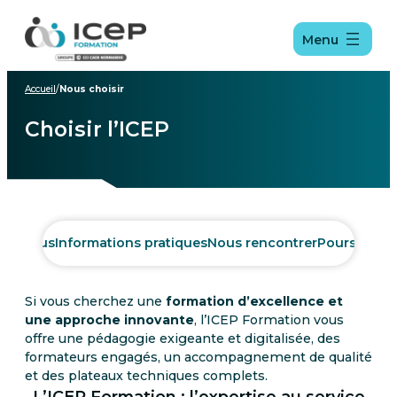
Aller
Aller
Aller
au
au
au
Menu
menu
contenu
pied
de
page
Accueil
/
Nous choisir
Choisir l’ICEP
e campus
Informations pratiques
Nous rencontrer
Poursuite d
Si vous cherchez une
formation d’excellence et
une approche innovante
, l’ICEP Formation vous
offre une pédagogie exigeante et digitalisée, des
formateurs engagés, un accompagnement de qualité
et des plateaux techniques complets.
L’ICEP Formation : l’expertise au service