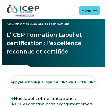
Aller
Aller
Aller
au
au
au
Menu
menu
contenu
pied
de
page
Accueil
/
Nous choisir
/
Nos labels et certifications
L’ICEP Formation Label et
certification : l’excellence
reconnue et certifiée
HappyAtSchool
Qualiopi
CFA INNOVANT
ICEP INNOV
Nos labels et certifications :
À l’ICEP Formation, notre engagement envers