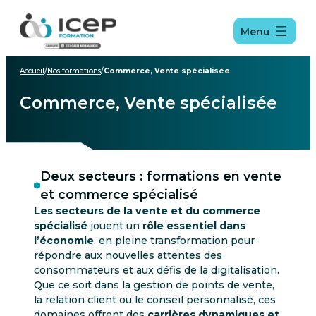
Aller
Aller
Aller
au
au
au
Menu
menu
contenu
pied
de
page
Accueil
/
Nos formations
/
Commerce, Vente spécialisée
Commerce, Vente spécialisée
Deux secteurs : formations en vente
et commerce spécialisé
Les secteurs de la vente et du commerce
spécialisé
jouent un
rôle essentiel dans
l’économie
, en pleine transformation pour
répondre aux nouvelles attentes des
consommateurs et aux défis de la digitalisation.
Que ce soit dans la gestion de points de vente,
la relation client ou le conseil personnalisé, ces
domaines offrent des
carrières dynamiques et