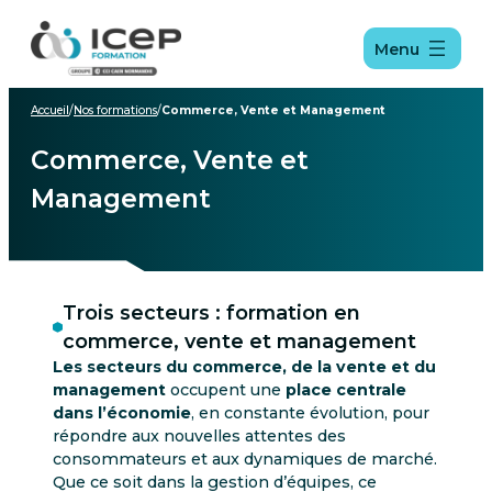
Aller
Aller
Aller
au
au
au
Menu
menu
contenu
pied
de
page
Accueil
/
Nos formations
/
Commerce, Vente et Management
Commerce, Vente et
Management
Trois secteurs : formation en
commerce, vente et management
Les secteurs du commerce, de la vente et du
management
occupent une
place centrale
dans l’économie
, en constante évolution, pour
répondre aux nouvelles attentes des
consommateurs et aux dynamiques de marché.
Que ce soit dans la gestion d’équipes, ce