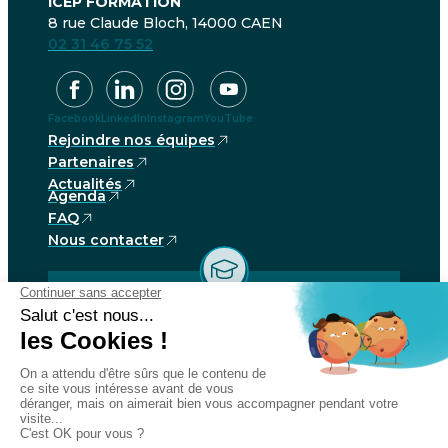
ICEP FORMATION
8 rue Claude Bloch, 14000 CAEN
02 31 46 75 52
Facebook
LinkedIn
Instagram
YouTube
Rejoindre nos équipes
Partenaires
Actualités
Agenda
FAQ
Nous contacter
Je suis Alumni
NetYParéo