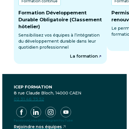
Formation continue
Formati
Formation Développement
Permis
Durable Obligatoire (Classement
renouv
hôtelier)
Le permi
formatio
Sensibilisez vos équipes à l’intégration
du développement durable dans leur
quotidien professionnel
La formation
ICEP FORMATION
8 rue Claude Bloch, 14000 CAEN
02 31 46 75 52
Facebook
LinkedIn
Instagram
YouTube
Rejoindre nos équipes