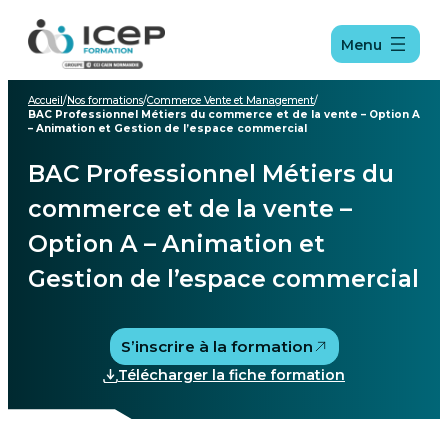
Aller
Aller
Aller
au
au
au
Menu
menu
contenu
pied
de
page
Accueil
/
Nos formations
/
Commerce Vente et Management
/
BAC Professionnel Métiers du commerce et de la vente – Option A
– Animation et Gestion de l’espace commercial
BAC Professionnel Métiers du
commerce et de la vente –
Option A – Animation et
Gestion de l’espace commercial
S’inscrire à la formation
Télécharger la fiche formation