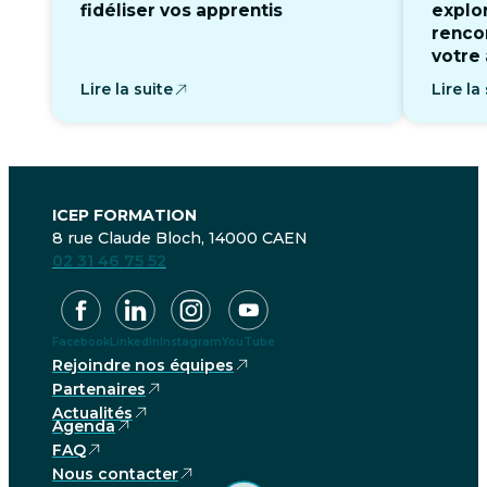
fidéliser vos apprentis
explor
rencon
votre 
Lire la suite
Lire la
ICEP FORMATION
8 rue Claude Bloch, 14000 CAEN
02 31 46 75 52
Facebook
LinkedIn
Instagram
YouTube
Rejoindre nos équipes
Partenaires
Actualités
Agenda
FAQ
Nous contacter