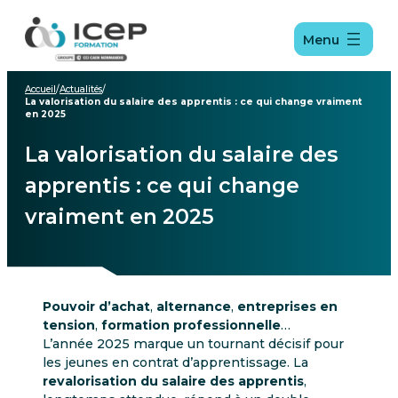
Aller
Aller
Aller
au
au
au
Menu
menu
contenu
pied
de
page
Accueil
/
Actualités
/
La valorisation du salaire des apprentis : ce qui change vraiment
en 2025
La valorisation du salaire des
apprentis : ce qui change
vraiment en 2025
Pouvoir d’achat
,
alternance
,
entreprises en
tension
,
formation professionnelle
…
L’année 2025 marque un tournant décisif pour
les jeunes en contrat d’apprentissage. La
revalorisation du salaire des apprentis
,