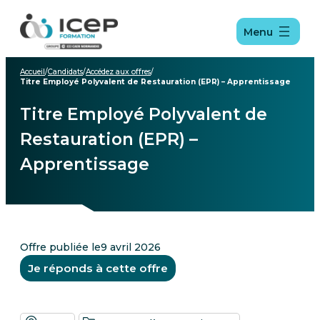
Aller
Aller
Aller
au
au
au
Menu
menu
contenu
pied
de
page
Accueil
/
Candidats
/
Accédez aux offres
/
Titre Employé Polyvalent de Restauration (EPR) – Apprentissage
Titre Employé Polyvalent de
Restauration (EPR) –
Apprentissage
Offre publiée le
9 avril 2026
Je réponds à cette offre