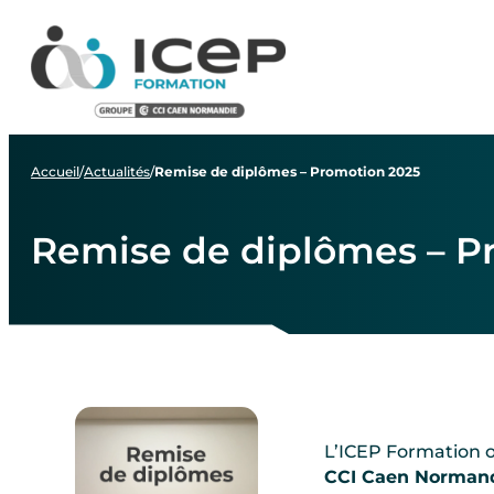
Aller
Aller
Aller
au
au
au
menu
contenu
pied
de
page
Accueil
/
Actualités
/
Remise de diplômes – Promotion 2025
Remise de diplômes – P
L’ICEP Formation 
CCI Caen Norman