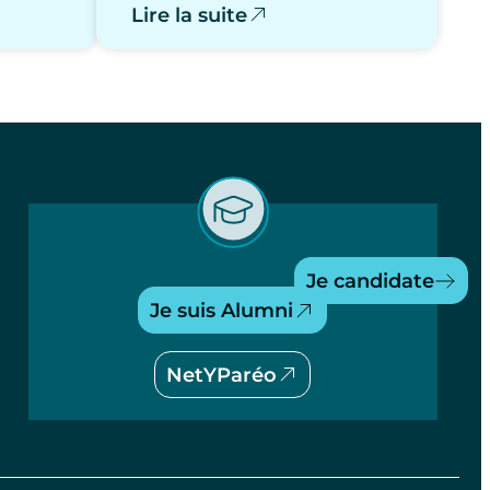
Lire la suite
Je candidate
Je suis Alumni
NetYParéo