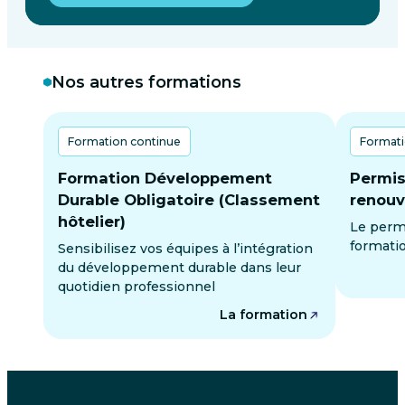
Nos autres formations
Formation continue
Formati
Formation Développement
Permis
Durable Obligatoire (Classement
renouv
hôtelier)
Le permi
formatio
Sensibilisez vos équipes à l’intégration
du développement durable dans leur
quotidien professionnel
La formation