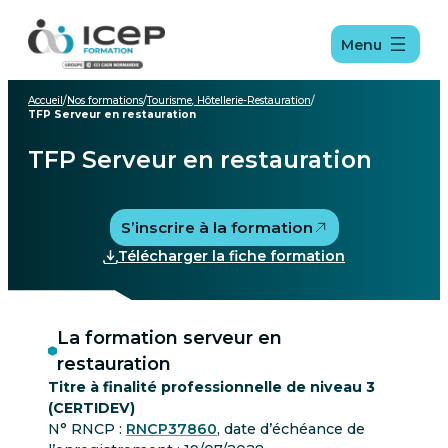
Aller
Aller
Aller
au
au
au
Menu
menu
contenu
pied
de
page
Accueil
/
Nos formations
/
Tourisme, Hôtellerie-Restauration
/
TFP Serveur en restauration
TFP Serveur en restauration
S’inscrire à la formation
Télécharger la fiche formation
La formation serveur en
restauration
Titre à finalité professionnelle de niveau 3
(CERTIDEV)
N° RNCP :
RNCP37860
, date d’échéance de